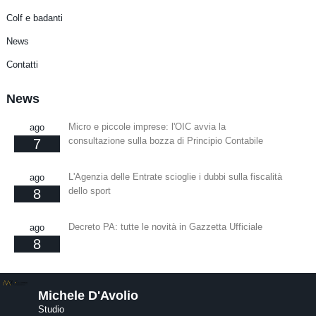
Colf e badanti
News
Contatti
News
Micro e piccole imprese: l'OIC avvia la
ago
consultazione sulla bozza di Principio Contabile
7
L'Agenzia delle Entrate scioglie i dubbi sulla fiscalità
ago
dello sport
8
Decreto PA: tutte le novità in Gazzetta Ufficiale
ago
8
Michele D'Avolio
Studio