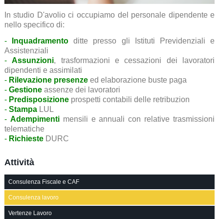
In studio D'avolio ci occupiamo del personale dipendente e
nello specifico di:
-
Inquadramento
ditte presso gli Istituti Previdenziali e
Assistenziali
-
Assunzioni
, trasformazioni e cessazioni dei lavoratori
dipendenti e assimilati
-
Rilevazione presenze
ed elaborazione buste paga
-
Gestione
assenze dei lavoratori
-
Predisposizione
prospetti contabili delle retribuzion
-
Stampa
LUL
-
Adempimenti
mensili e annuali con relative trasmissioni
telematiche
-
Richieste
DURC
Attività
Consulenza Fiscale e CAF
Consulenza lavoro
Vertenze Lavoro