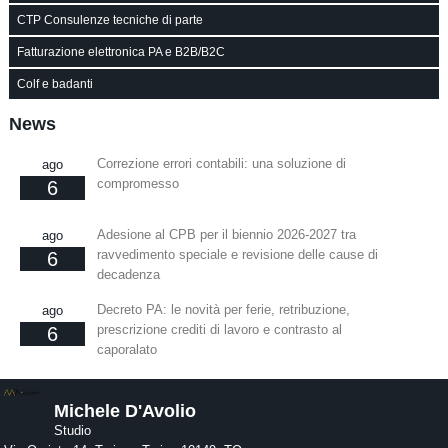
CTP Consulenze tecniche di parte
Fatturazione elettronica PA e B2B/B2C
Colf e badanti
News
Correzione errori contabili: una soluzione di
ago
compromesso
6
Adesione al CPB per il biennio 2026-2027 tra
ago
ravvedimento speciale e revisione delle cause di
6
decadenza
Decreto PA: le novità per ferie, retribuzione,
ago
prescrizione crediti di lavoro e contrasto al
6
caporalato
Michele D'Avolio
Studio