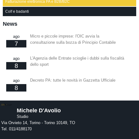
Fatturazione elettronica PA e B2B/B2C
Colf e badanti
News
Micro e piccole imprese: l'OIC avvia la
ago
consultazione sulla bozza di Principio Contabile
7
L'Agenzia delle Entrate scioglie i dubbi sulla fiscalità
ago
dello sport
8
Decreto PA: tutte le novità in Gazzetta Ufficiale
ago
8
Michele D'Avolio
Studio
Via Orvieto 14, Torino -
Torino
10149
,
TO
Tel.
011/4188170